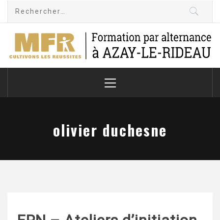
Skip
Rechercher :
to
content
MFR-CFA Azay le
Cultivons les réussites
Rideau
Primary
Menu
olivier duchesne