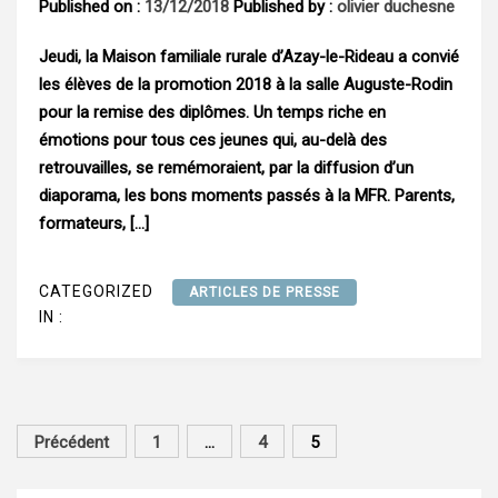
Published on :
13/12/2018
Published by :
olivier duchesne
Jeudi, la Maison familiale rurale d’Azay-le-Rideau a convié
les élèves de la promotion 2018 à la salle Auguste-Rodin
pour la remise des diplômes. Un temps riche en
émotions pour tous ces jeunes qui, au-delà des
retrouvailles, se remémoraient, par la diffusion d’un
diaporama, les bons moments passés à la MFR. Parents,
formateurs, […]
CATEGORIZED
ARTICLES DE PRESSE
IN :
Navigation
Précédent
1
…
4
5
des