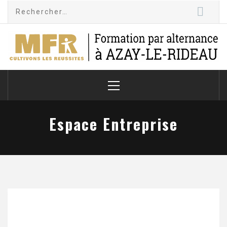
Skip
Rechercher :
to
content
MFR-CFA Azay le
Cultivons les réussites
Rideau
Primary
Menu
Espace Entreprise