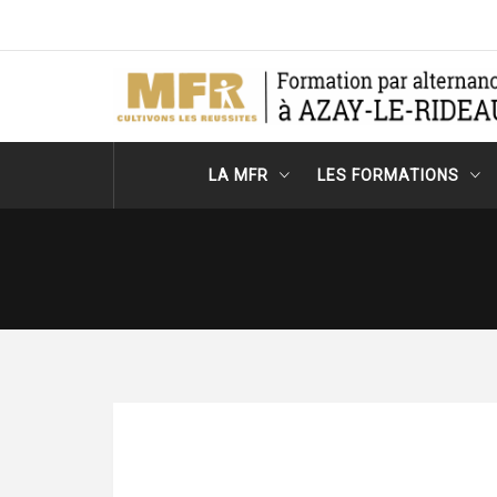
Skip
to
content
MFR-CFA Azay l
Cultivons les réussites
Rideau
LA MFR
LES FORMATIONS