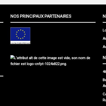
NOS PRINCIPAUX PARTENAIRES
N
L
Ar
Ac
N
4
Ba
An
C
Ru