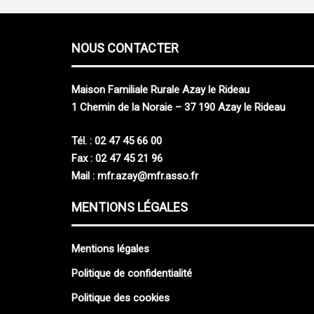
NOUS CONTACTER
M
aison
F
amiliale
R
urale Azay le Rideau
1 Chemin de la Noraie – 37 190 Azay le Rideau
Tél. : 02 47 45 66 00
Fax : 02 47 45 21 96
Mail :
mfr.azay@mfr.asso.fr
MENTIONS LÉGALES
Mentions légales
Politique de confidentialité
Politique des cookies