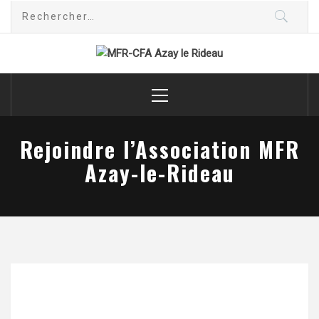
Skip
Rechercher :
to
content
MFR-CFA Azay
Cultivons les réussites
Primary
Menu
le Rideau
Rejoindre l’Association MFR
Azay-le-Rideau