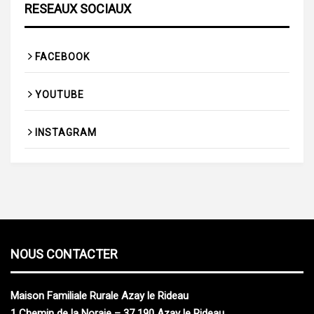
RESEAUX SOCIAUX
FACEBOOK
YOUTUBE
INSTAGRAM
NOUS CONTACTER
M
aison
F
amiliale
R
urale Azay le Rideau
1 Chemin de la Noraie – 37 190 Azay le Rideau