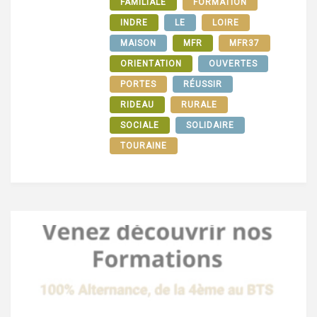
FAMILIALE
FORMATION
INDRE
LE
LOIRE
MAISON
MFR
MFR37
ORIENTATION
OUVERTES
PORTES
RÉUSSIR
RIDEAU
RURALE
SOCIALE
SOLIDAIRE
TOURAINE