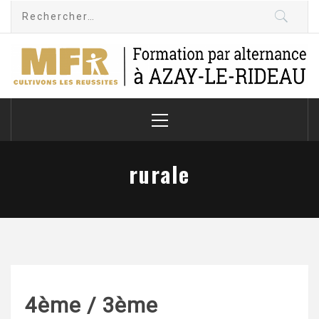
Skip
Rechercher :
to
content
MFR-CFA Azay le
Cultivons les réussites
Rideau
Primary
Menu
rurale
4ème / 3ème