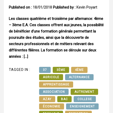
Published on :
18/01/2018
Published by :
Kevin Poyart
Les classes quatrième et troisième par alternance: 4ème
– 3ème E.A. Ces classes offrent aux jeunes, la possibilité
de bénéficier d’une formation générale permettant la
poursuite des études, ainsi que la découverte de
secteurs professionnels et de métiers relevant des
différentes filières. La formation se déroule sur deux
années : […]
TAGGED IN :
37
3ÈME
4ÈME
AGRICOLE
ALTERNANCE
APPRENTISSAGE
ASSOCIATION
AUTREMENT
AZAY
BAC
COLLEGE
ÉCONOMIE
ENSEIGNEMENT